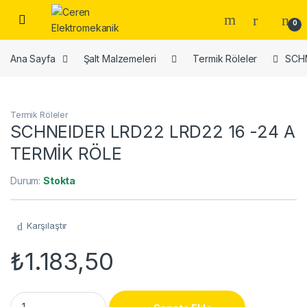
Skip to navigation
Skip to content
0
Ana Sayfa
Şalt Malzemeleri
Termik Röleler
SCHN
Termik Röleler
SCHNEIDER LRD22 LRD22 16 -24 A
TERMİK RÖLE
Durum:
Stokta
Karşılaştır
₺
1.183,50
SCHNEIDER LRD22 LRD22 16 -24 A TERMİK RÖLE quantity