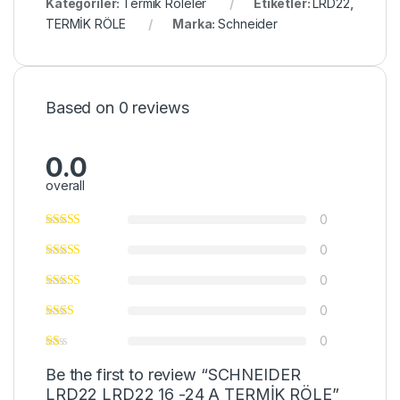
Kategoriler:
Termik Röleler
Etiketler:
LRD22
,
TERMİK RÖLE
Marka:
Schneider
Based on 0 reviews
0.0
overall
0
0
0
0
0
Be the first to review “SCHNEIDER
LRD22 LRD22 16 -24 A TERMİK RÖLE”