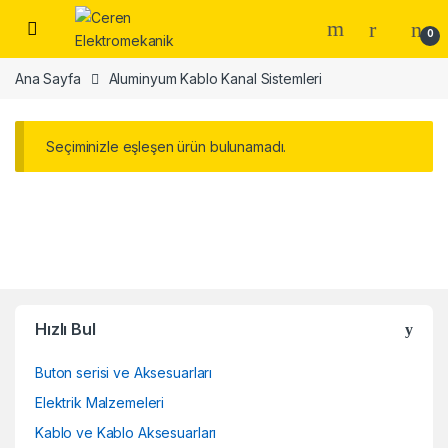
Skip to navigation
Skip to content
0
Ana Sayfa
Aluminyum Kablo Kanal Sistemleri
Seçiminizle eşleşen ürün bulunamadı.
Hızlı Bul
Buton serisi ve Aksesuarları
Elektrik Malzemeleri
Kablo ve Kablo Aksesuarları