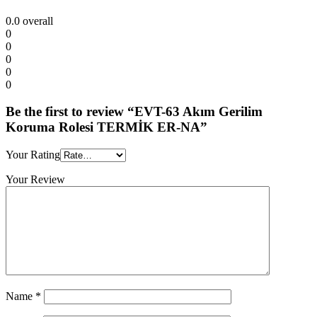
0.0
overall
0
0
0
0
0
Be the first to review “EVT-63 Akım Gerilim
Koruma Rolesi TERMİK ER-NA”
Your Rating
Your Review
Name
*