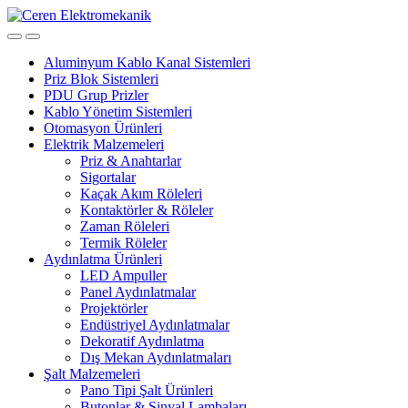
Skip
Skip
to
to
navigation
content
Aluminyum Kablo Kanal Sistemleri
Priz Blok Sistemleri
PDU Grup Prizler
Kablo Yönetim Sistemleri
Otomasyon Ürünleri
Elektrik Malzemeleri
Priz & Anahtarlar
Sigortalar
Kaçak Akım Röleleri
Kontaktörler & Röleler
Zaman Röleleri
Termik Röleler
Aydınlatma Ürünleri
LED Ampuller
Panel Aydınlatmalar
Projektörler
Endüstriyel Aydınlatmalar
Dekoratif Aydınlatma
Dış Mekan Aydınlatmaları
Şalt Malzemeleri
Pano Tipi Şalt Ürünleri
Butonlar & Sinyal Lambaları