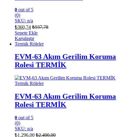
0
out of 5
(0)
SKU: n/a
₺
360,74
₺
937,78
Sepete Ekle
Karşılaştır
Termik Röleler
EVM-63 Akım Gerilim Koruma
Rolesi TERMİK
Termik Röleler
EVM-63 Akım Gerilim Koruma
Rolesi TERMİK
0
out of 5
(0)
SKU: n/a
₺
1.296,00
₺
2.400,00