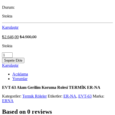
Durum:
Stokta
Karşılaştır
₺
2.646,00
₺
4.900,00
Stokta
EVT-
63
Sepete Ekle
Akım
Karşılaştır
Gerilim
Koruma
Açıklama
Rolesi
Yorumlar
TERMİK
ER-
EVT-63 Akım Gerilim Koruma Rolesi TERMİK ER-NA
NA
quantity
Kategoriler:
Termik Röleler
Etiketler:
ER-NA
,
EVT-63
Marka:
ERNA
Based on 0 reviews