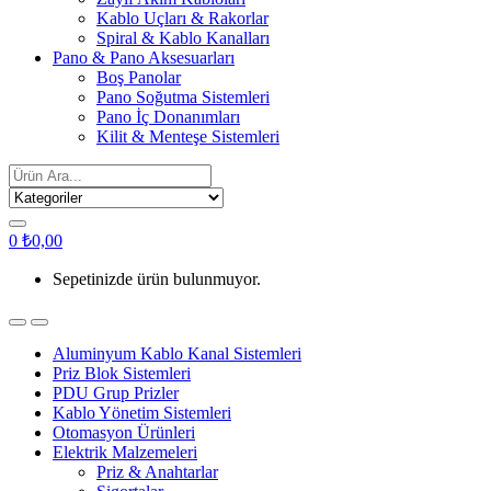
Kablo Uçları & Rakorlar
Spiral & Kablo Kanalları
Pano & Pano Aksesuarları
Boş Panolar
Pano Soğutma Sistemleri
Pano İç Donanımları
Kilit & Menteşe Sistemleri
Search
for:
0
₺
0,00
Sepetinizde ürün bulunmuyor.
Aluminyum Kablo Kanal Sistemleri
Priz Blok Sistemleri
PDU Grup Prizler
Kablo Yönetim Sistemleri
Otomasyon Ürünleri
Elektrik Malzemeleri
Priz & Anahtarlar