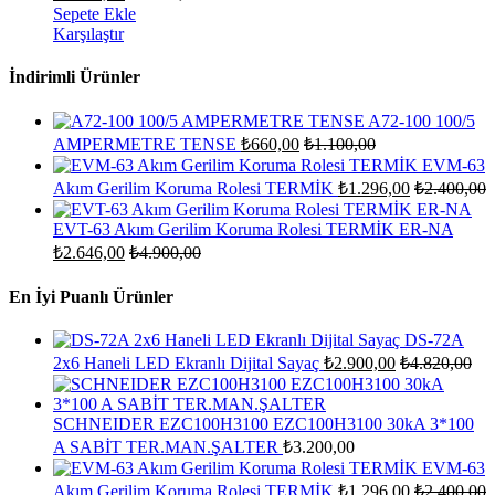
Sepete Ekle
Karşılaştır
İndirimli Ürünler
A72-100 100/5
AMPERMETRE TENSE
₺
660,00
₺
1.100,00
EVM-63
Akım Gerilim Koruma Rolesi TERMİK
₺
1.296,00
₺
2.400,00
EVT-63 Akım Gerilim Koruma Rolesi TERMİK ER-NA
₺
2.646,00
₺
4.900,00
En İyi Puanlı Ürünler
DS-72A
2x6 Haneli LED Ekranlı Dijital Sayaç
₺
2.900,00
₺
4.820,00
SCHNEIDER EZC100H3100 EZC100H3100 30kA 3*100
A SABİT TER.MAN.ŞALTER
₺
3.200,00
EVM-63
Akım Gerilim Koruma Rolesi TERMİK
₺
1.296,00
₺
2.400,00