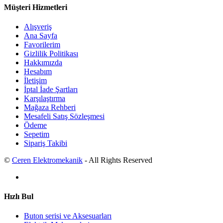
Müşteri Hizmetleri
Alışveriş
Ana Sayfa
Favorilerim
Gizlilik Politikası
Hakkımızda
Hesabım
İletişim
İptal İade Şartları
Karşılaştırma
Mağaza Rehberi
Mesafeli Satış Sözleşmesi
Ödeme
Sepetim
Sipariş Takibi
©
Ceren Elektromekanik
- All Rights Reserved
Hızlı Bul
Buton serisi ve Aksesuarları