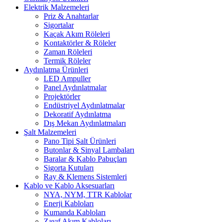
Elektrik Malzemeleri
Priz & Anahtarlar
Sigortalar
Kaçak Akım Röleleri
Kontaktörler & Röleler
Zaman Röleleri
Termik Röleler
Aydınlatma Ürünleri
LED Ampuller
Panel Aydınlatmalar
Projektörler
Endüstriyel Aydınlatmalar
Dekoratif Aydınlatma
Dış Mekan Aydınlatmaları
Şalt Malzemeleri
Pano Tipi Şalt Ürünleri
Butonlar & Sinyal Lambaları
Baralar & Kablo Pabuçları
Sigorta Kutuları
Ray & Klemens Sistemleri
Kablo ve Kablo Aksesuarları
NYA, NYM, TTR Kablolar
Enerji Kabloları
Kumanda Kabloları
Zayıf Akım Kabloları