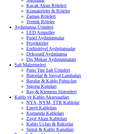
Sigortalar
Kaçak Akım Röleleri
Kontaktörler & Röleler
Zaman Röleleri
Termik Röleler
Aydınlatma Ürünleri
LED Ampuller
Panel Aydınlatmalar
Projektörler
Endüstriyel Aydınlatmalar
Dekoratif Aydınlatma
Dış Mekan Aydınlatmaları
Şalt Malzemeleri
Pano Tipi Şalt Ürünleri
Butonlar & Sinyal Lambaları
Baralar & Kablo Pabuçları
Sigorta Kutuları
Ray & Klemens Sistemleri
Kablo ve Kablo Aksesuarları
NYA, NYM, TTR Kablolar
Enerji Kabloları
Kumanda Kabloları
Zayıf Akım Kabloları
Kablo Uçları & Rakorlar
Spiral & Kablo Kanalları