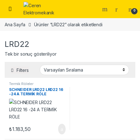
Skip to navigation
Skip to content
0
Ana Sayfa
Ürünler “LRD22” olarak etiketlendi
LRD22
Tek bir sonuç gösteriliyor
Filters
Termik Röleler
SCHNEIDER LRD22 LRD22 16
-24 A TERMİK RÖLE
₺
1.183,50