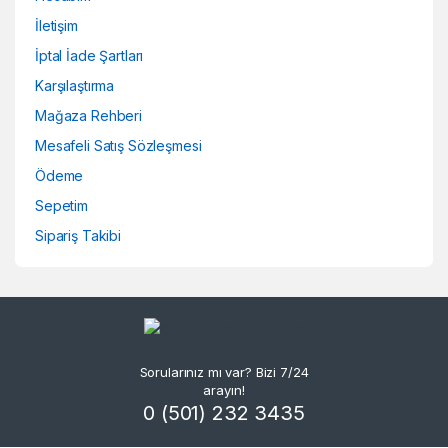
İletişim
İptal İade Şartları
Karşılaştırma
Mağaza Rehberi
Mesafeli Satış Sözleşmesi
Ödeme
Sepetim
Sipariş Takibi
Sorularınız mı var? Bizi 7/24
arayın!
0 (501) 232 3435