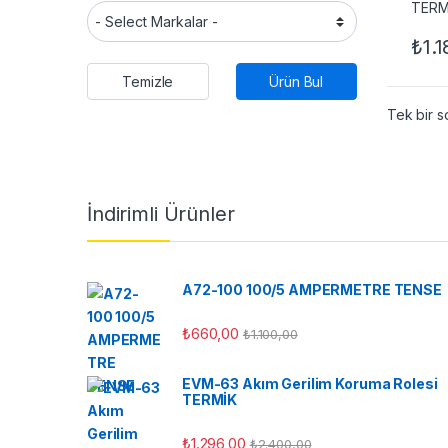
₺
1.
Temizle
Ürün Bul
Tek bir s
İndirimli Ürünler
A72-100 100/5 AMPERMETRE TENSE
₺
660,00
₺
1.100,00
EVM-63 Akım Gerilim Koruma Rolesi
TERMİK
₺
1.296,00
₺
2.400,00