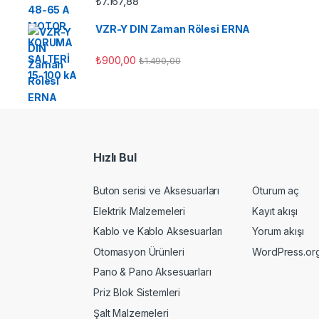
₺
7.167,88
VZR-Y DIN Zaman Rölesi ERNA
₺
900,00
₺
1.490,00
Hızlı Bul
Buton serisi ve Aksesuarları
Oturum aç
Elektrik Malzemeleri
Kayıt akışı
Kablo ve Kablo Aksesuarları
Yorum akışı
Otomasyon Ürünleri
WordPress.or
Pano & Pano Aksesuarları
Priz Blok Sistemleri
Şalt Malzemeleri