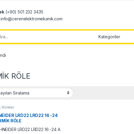
ek
(+90) 501 232 3435
: info@cerenelektromekanik.com
r:
ndi
İK RÖLE
 Röleler
EIDER LRD22 LRD22 16 -24
RMİK RÖLE