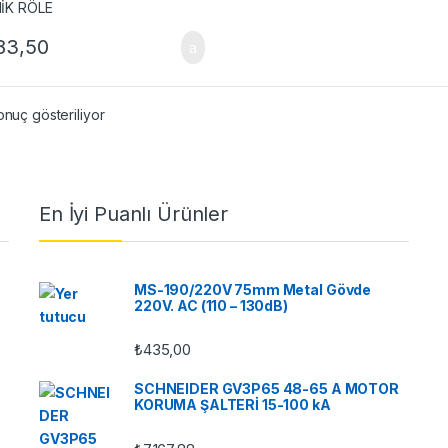
183,50
onuç gösteriliyor
En İyi Puanlı Ürünler
MS-190/220V 75mm Metal Gövde
220V. AC (110 – 130dB)
₺
435,00
SCHNEIDER GV3P65 48-65 A MOTOR
KORUMA ŞALTERİ 15-100 kA