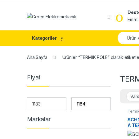
Skip to navigation
Skip to content
Dest
Email
Search fo
Kategoriler
Ana Sayfa
Ürünler “TERMİK RÖLE” olarak etiketle
Fiyat
TERM
Termik
Markalar
SCHN
A TE