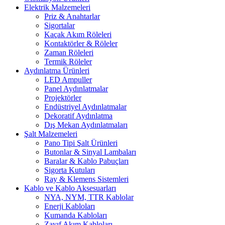
Elektrik Malzemeleri
Priz & Anahtarlar
Sigortalar
Kaçak Akım Röleleri
Kontaktörler & Röleler
Zaman Röleleri
Termik Röleler
Aydınlatma Ürünleri
LED Ampuller
Panel Aydınlatmalar
Projektörler
Endüstriyel Aydınlatmalar
Dekoratif Aydınlatma
Dış Mekan Aydınlatmaları
Şalt Malzemeleri
Pano Tipi Şalt Ürünleri
Butonlar & Sinyal Lambaları
Baralar & Kablo Pabuçları
Sigorta Kutuları
Ray & Klemens Sistemleri
Kablo ve Kablo Aksesuarları
NYA, NYM, TTR Kablolar
Enerji Kabloları
Kumanda Kabloları
Zayıf Akım Kabloları