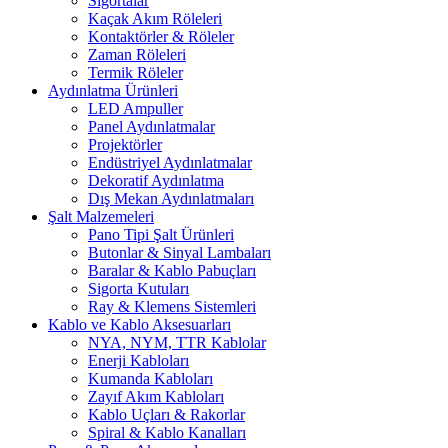
Sigortalar
Kaçak Akım Röleleri
Kontaktörler & Röleler
Zaman Röleleri
Termik Röleler
Aydınlatma Ürünleri
LED Ampuller
Panel Aydınlatmalar
Projektörler
Endüstriyel Aydınlatmalar
Dekoratif Aydınlatma
Dış Mekan Aydınlatmaları
Şalt Malzemeleri
Pano Tipi Şalt Ürünleri
Butonlar & Sinyal Lambaları
Baralar & Kablo Pabuçları
Sigorta Kutuları
Ray & Klemens Sistemleri
Kablo ve Kablo Aksesuarları
NYA, NYM, TTR Kablolar
Enerji Kabloları
Kumanda Kabloları
Zayıf Akım Kabloları
Kablo Uçları & Rakorlar
Spiral & Kablo Kanalları