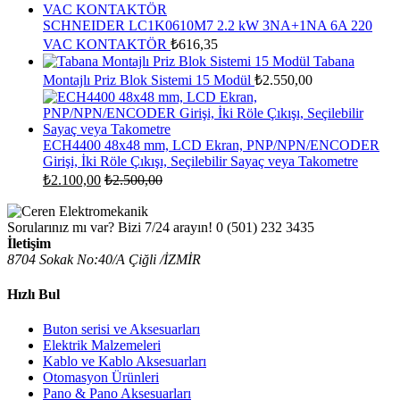
SCHNEIDER LC1K0610M7 2.2 kW 3NA+1NA 6A 220
VAC KONTAKTÖR
₺
616,35
Tabana
Montajlı Priz Blok Sistemi 15 Modül
₺
2.550,00
ECH4400 48x48 mm, LCD Ekran, PNP/NPN/ENCODER
Girişi, İki Röle Çıkışı, Seçilebilir Sayaç veya Takometre
₺
2.100,00
₺
2.500,00
Sorularınız mı var? Bizi 7/24 arayın!
0 (501) 232 3435
İletişim
8704 Sokak No:40/A Çiğli /İZMİR
Hızlı Bul
Buton serisi ve Aksesuarları
Elektrik Malzemeleri
Kablo ve Kablo Aksesuarları
Otomasyon Ürünleri
Pano & Pano Aksesuarları