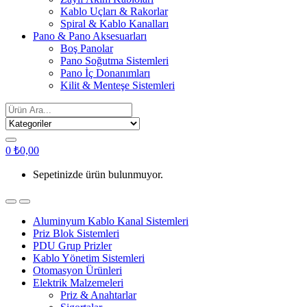
Kablo Uçları & Rakorlar
Spiral & Kablo Kanalları
Pano & Pano Aksesuarları
Boş Panolar
Pano Soğutma Sistemleri
Pano İç Donanımları
Kilit & Menteşe Sistemleri
Search
for:
0
₺
0,00
Sepetinizde ürün bulunmuyor.
Aluminyum Kablo Kanal Sistemleri
Priz Blok Sistemleri
PDU Grup Prizler
Kablo Yönetim Sistemleri
Otomasyon Ürünleri
Elektrik Malzemeleri
Priz & Anahtarlar