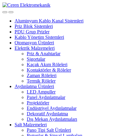
Skip
Skip
to
to
navigation
content
Aluminyum Kablo Kanal Sistemleri
Priz Blok Sistemleri
PDU Grup Prizler
Kablo Yönetim Sistemleri
Otomasyon Ürünleri
Elektrik Malzemeleri
Priz & Anahtarlar
Sigortalar
Kaçak Akım Röleleri
Kontaktörler & Röleler
Zaman Röleleri
Termik Röleler
Aydınlatma Ürünleri
LED Ampuller
Panel Aydınlatmalar
Projektörler
Endüstriyel Aydınlatmalar
Dekoratif Aydınlatma
Dış Mekan Aydınlatmaları
Şalt Malzemeleri
Pano Tipi Şalt Ürünleri
Butonlar & Sinyal Lambaları