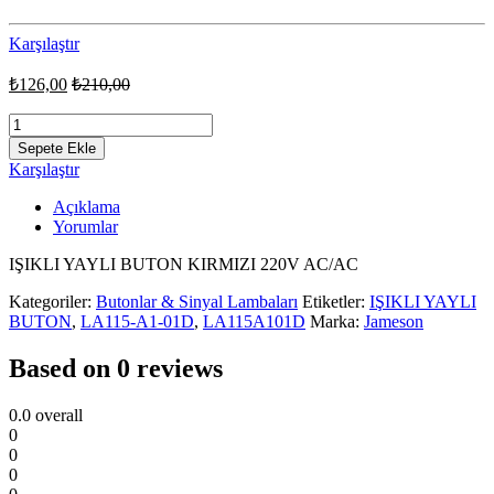
Karşılaştır
₺
126,00
₺
210,00
LA115-
A1-
Sepete Ekle
01D
Karşılaştır
JAMESON
KIRMIZI
Açıklama
IŞIKLI
Yorumlar
YAYLI
BUTON
IŞIKLI YAYLI BUTON KIRMIZI 220V AC/AC
quantity
Kategoriler:
Butonlar & Sinyal Lambaları
Etiketler:
IŞIKLI YAYLI
BUTON
,
LA115-A1-01D
,
LA115A101D
Marka:
Jameson
Based on 0 reviews
0.0
overall
0
0
0