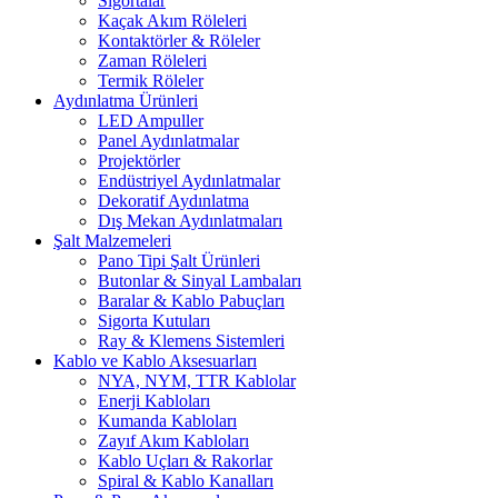
Sigortalar
Kaçak Akım Röleleri
Kontaktörler & Röleler
Zaman Röleleri
Termik Röleler
Aydınlatma Ürünleri
LED Ampuller
Panel Aydınlatmalar
Projektörler
Endüstriyel Aydınlatmalar
Dekoratif Aydınlatma
Dış Mekan Aydınlatmaları
Şalt Malzemeleri
Pano Tipi Şalt Ürünleri
Butonlar & Sinyal Lambaları
Baralar & Kablo Pabuçları
Sigorta Kutuları
Ray & Klemens Sistemleri
Kablo ve Kablo Aksesuarları
NYA, NYM, TTR Kablolar
Enerji Kabloları
Kumanda Kabloları
Zayıf Akım Kabloları
Kablo Uçları & Rakorlar
Spiral & Kablo Kanalları