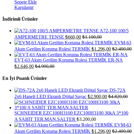
Sepete Ekle
Karşılaştır
İndirimli Ürünler
A72-100 100/5
AMPERMETRE TENSE
₺
660,00
₺
1.100,00
EVM-63
Akım Gerilim Koruma Rolesi TERMİK
₺
1.296,00
₺
2.400,00
EVT-63 Akım Gerilim Koruma Rolesi TERMİK ER-NA
₺
2.646,00
₺
4.900,00
En İyi Puanlı Ürünler
DS-72A
2x6 Haneli LED Ekranlı Dijital Sayaç
₺
2.900,00
₺
4.820,00
SCHNEIDER EZC100H3100 EZC100H3100 30kA 3*100
A SABİT TER.MAN.ŞALTER
₺
3.200,00
EVM-63
Akım Gerilim Koruma Rolesi TERMİK
₺
1.296,00
₺
2.400,00