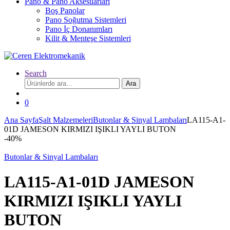
Pano & Pano Aksesuarları
Boş Panolar
Pano Soğutma Sistemleri
Pano İç Donanımları
Kilit & Menteşe Sistemleri
Search
Ara:
Ara
0
Ana Sayfa
Şalt Malzemeleri
Butonlar & Sinyal Lambaları
LA115-A1-
01D JAMESON KIRMIZI IŞIKLI YAYLI BUTON
-
40%
Butonlar & Sinyal Lambaları
LA115-A1-01D JAMESON
KIRMIZI IŞIKLI YAYLI
BUTON