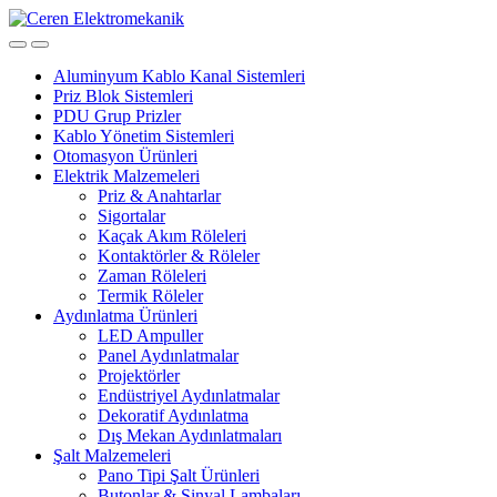
Skip
Skip
to
to
navigation
content
Aluminyum Kablo Kanal Sistemleri
Priz Blok Sistemleri
PDU Grup Prizler
Kablo Yönetim Sistemleri
Otomasyon Ürünleri
Elektrik Malzemeleri
Priz & Anahtarlar
Sigortalar
Kaçak Akım Röleleri
Kontaktörler & Röleler
Zaman Röleleri
Termik Röleler
Aydınlatma Ürünleri
LED Ampuller
Panel Aydınlatmalar
Projektörler
Endüstriyel Aydınlatmalar
Dekoratif Aydınlatma
Dış Mekan Aydınlatmaları
Şalt Malzemeleri
Pano Tipi Şalt Ürünleri
Butonlar & Sinyal Lambaları