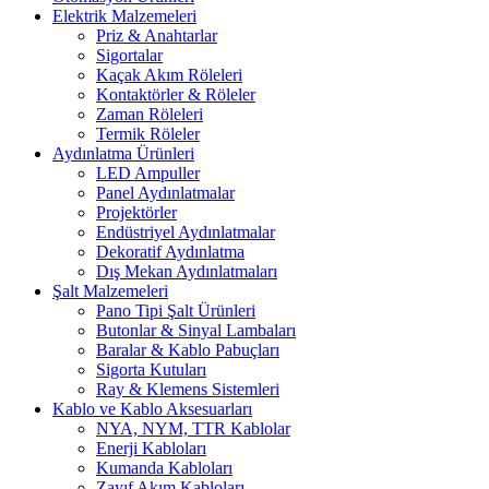
Elektrik Malzemeleri
Priz & Anahtarlar
Sigortalar
Kaçak Akım Röleleri
Kontaktörler & Röleler
Zaman Röleleri
Termik Röleler
Aydınlatma Ürünleri
LED Ampuller
Panel Aydınlatmalar
Projektörler
Endüstriyel Aydınlatmalar
Dekoratif Aydınlatma
Dış Mekan Aydınlatmaları
Şalt Malzemeleri
Pano Tipi Şalt Ürünleri
Butonlar & Sinyal Lambaları
Baralar & Kablo Pabuçları
Sigorta Kutuları
Ray & Klemens Sistemleri
Kablo ve Kablo Aksesuarları
NYA, NYM, TTR Kablolar
Enerji Kabloları
Kumanda Kabloları
Zayıf Akım Kabloları