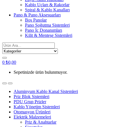
Kablo Uçları & Rakorlar
Spiral & Kablo Kanalları
Pano & Pano Aksesuarları
Boş Panolar
Pano Soğutma Sistemleri
Pano İç Donanımları
Kilit & Menteşe Sistemleri
Search
for:
0
₺
0,00
Sepetinizde ürün bulunmuyor.
Aluminyum Kablo Kanal Sistemleri
Priz Blok Sistemleri
PDU Grup Prizler
Kablo Yönetim Sistemleri
Otomasyon Ürünleri
Elektrik Malzemeleri
Priz & Anahtarlar