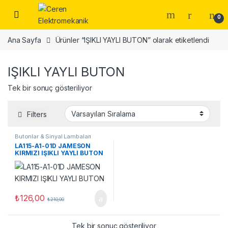
Skip to navigation
Skip to content
0
Ana Sayfa
Ürünler “IŞIKLI YAYLI BUTON” olarak etiketlendi
IŞIKLI YAYLI BUTON
Tek bir sonuç gösteriliyor
Filters
Butonlar & Sinyal Lambaları
LA115-A1-01D JAMESON
KIRMIZI IŞIKLI YAYLI BUTON
₺
126,00
₺
210,00
Tek bir sonuç gösteriliyor