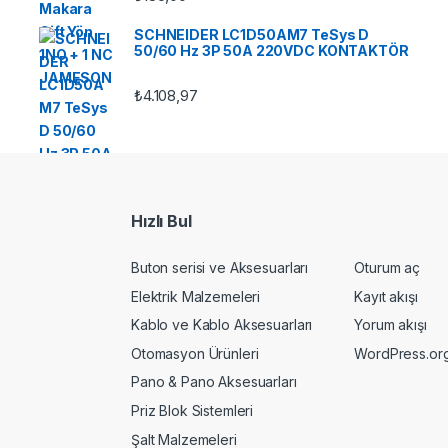
SCHNEIDER LC1D50AM7 TeSys D
50/60 Hz 3P 50A 220VDC KONTAKTÖR
₺
4.108,97
Hızlı Bul
Buton serisi ve Aksesuarları
Oturum aç
Elektrik Malzemeleri
Kayıt akışı
Kablo ve Kablo Aksesuarları
Yorum akışı
Otomasyon Ürünleri
WordPress.or
Pano & Pano Aksesuarları
Priz Blok Sistemleri
Şalt Malzemeleri