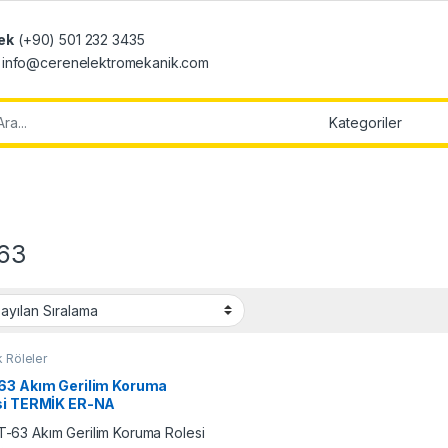
ek
(+90) 501 232 3435
: info@cerenelektromekanik.com
r:
63
 Röleler
63 Akım Gerilim Koruma
si TERMİK ER-NA