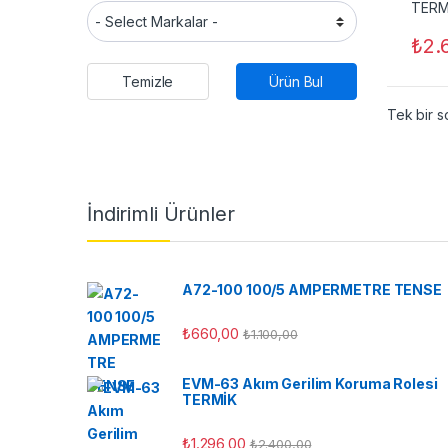
₺
2.
Temizle
Ürün Bul
Tek bir s
İndirimli Ürünler
A72-100 100/5 AMPERMETRE TENSE
₺
660,00
₺
1.100,00
EVM-63 Akım Gerilim Koruma Rolesi
TERMİK
₺
1.296,00
₺
2.400,00