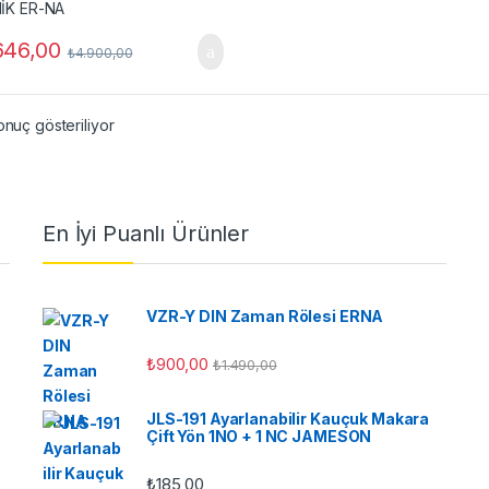
646,00
₺
4.900,00
onuç gösteriliyor
En İyi Puanlı Ürünler
VZR-Y DIN Zaman Rölesi ERNA
₺
900,00
₺
1.490,00
JLS-191 Ayarlanabilir Kauçuk Makara
Çift Yön 1NO + 1 NC JAMESON
₺
185,00