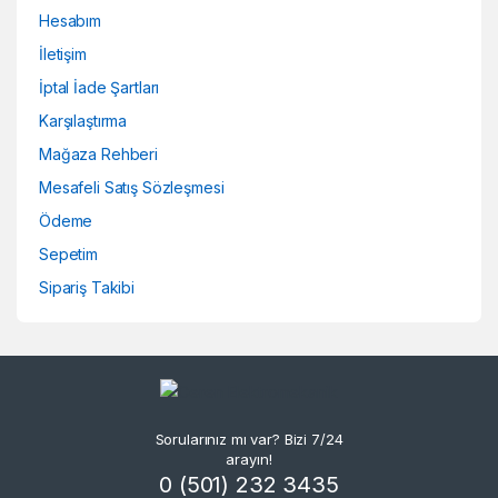
Hesabım
İletişim
İptal İade Şartları
Karşılaştırma
Mağaza Rehberi
Mesafeli Satış Sözleşmesi
Ödeme
Sepetim
Sipariş Takibi
Sorularınız mı var? Bizi 7/24
arayın!
0 (501) 232 3435