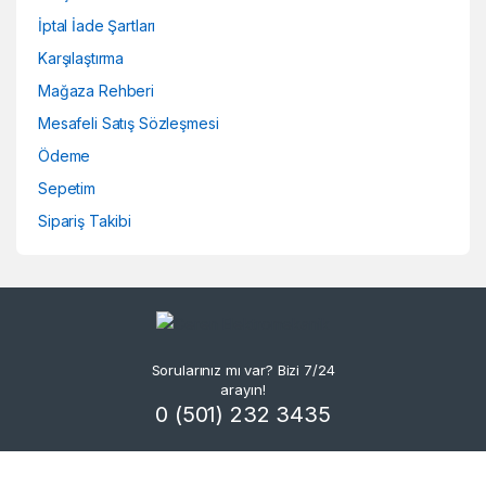
İptal İade Şartları
Karşılaştırma
Mağaza Rehberi
Mesafeli Satış Sözleşmesi
Ödeme
Sepetim
Sipariş Takibi
Sorularınız mı var? Bizi 7/24
arayın!
0 (501) 232 3435