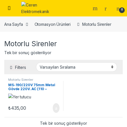
Skip to navigation
Skip to content
0
Ana Sayfa
Otomasyon Ürünleri
Motorlu Sirenler
Motorlu Sirenler
Tek bir sonuç gösteriliyor
Filters
Motorlu Sirenler
MS-190/220V 75mm Metal
Gövde 220V. AC (110 –
130dB)
₺
435,00
Tek bir sonuç gösteriliyor