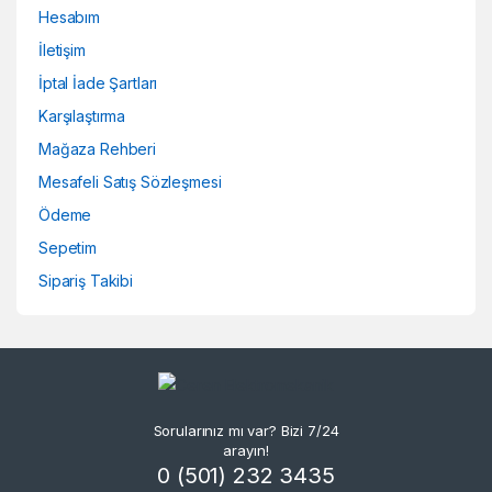
Hesabım
İletişim
İptal İade Şartları
Karşılaştırma
Mağaza Rehberi
Mesafeli Satış Sözleşmesi
Ödeme
Sepetim
Sipariş Takibi
Sorularınız mı var? Bizi 7/24
arayın!
0 (501) 232 3435