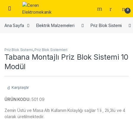
Skip to navigation
Skip to content
0
Ana Sayfa
Elektrik Malzemeleri
Priz Blok Sistemi
Priz Blok Sistemi
,
Priz Blok Sistemleri
Tabana Montajlı Priz Blok Sistemi 10
Modül
Karşılaştır
ÜRÜN KODU:
501 09
Zemin Üstü ve Masa Altı Kullanım Kolaylığı sağlar 1 li , 2li,3lü ve 4
olarak üretilmektedir.