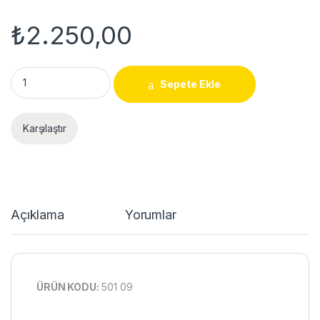
₺
2.250,00
Tabana Montajlı Priz Blok Sistemi 10 Modül quantity
Sepete Ekle
Karşılaştır
Açıklama
Yorumlar
ÜRÜN KODU:
501 09