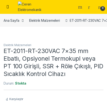
Skip to navigation
Skip to content
0
Ana Sayfa
Elektrik Malzemeleri
ET-2011-RT-230VAC 7×35 
Elektrik Malzemeleri
ET-2011-RT-230VAC 7×35 mm
Ebatlı, Opsiyonel Termokupl veya
PT 100 Girişli, SSR + Röle Çıkışlı, PID
Sıcaklık Kontrol Cihazı
Durum:
Stokta
Karşılaştır