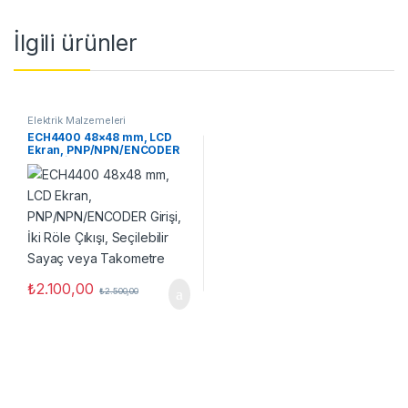
İlgili ürünler
Elektrik Malzemeleri
ECH4400 48×48 mm, LCD
Ekran, PNP/NPN/ENCODER
Girişi, İki Röle Çıkışı,
Seçilebilir Sayaç veya
Takometre
₺
2.100,00
₺
2.500,00