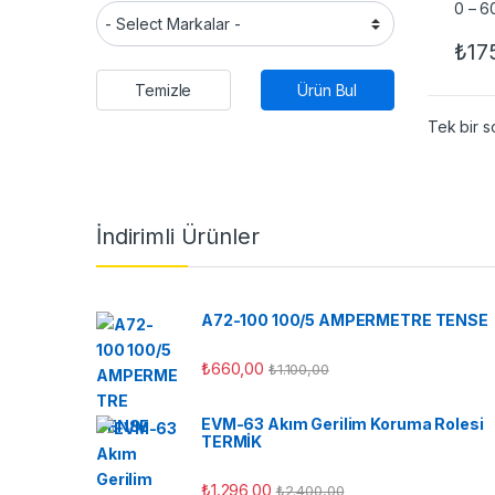
₺
17
Temizle
Ürün Bul
Tek bir s
İndirimli Ürünler
A72-100 100/5 AMPERMETRE TENSE
₺
660,00
₺
1.100,00
EVM-63 Akım Gerilim Koruma Rolesi
TERMİK
₺
1.296,00
₺
2.400,00