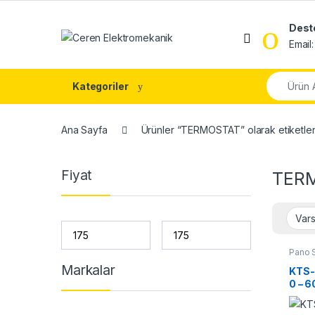
Skip to navigation
Skip to content
Dest
Email
Search fo
Kategoriler
Ana Sayfa
Ürünler “TERMOSTAT” olarak etiketle
Fiyat
TER
Pano 
Markalar
KTS-
0 – 