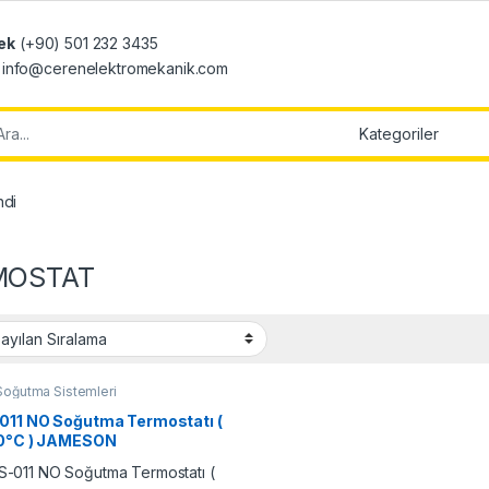
ek
(+90) 501 232 3435
: info@cerenelektromekanik.com
r:
ndi
MOSTAT
Soğutma Sistemleri
011 NO Soğutma Termostatı (
60°C ) JAMESON