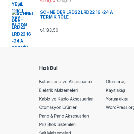
₺
126,00
₺
210,00
SCHNEIDER LRD22 LRD22 16 -24 A
TERMİK RÖLE
₺
1.183,50
Hızlı Bul
Buton serisi ve Aksesuarları
Oturum aç
Elektrik Malzemeleri
Kayıt akışı
Kablo ve Kablo Aksesuarları
Yorum akışı
Otomasyon Ürünleri
WordPress.or
Pano & Pano Aksesuarları
Priz Blok Sistemleri
Şalt Malzemeleri