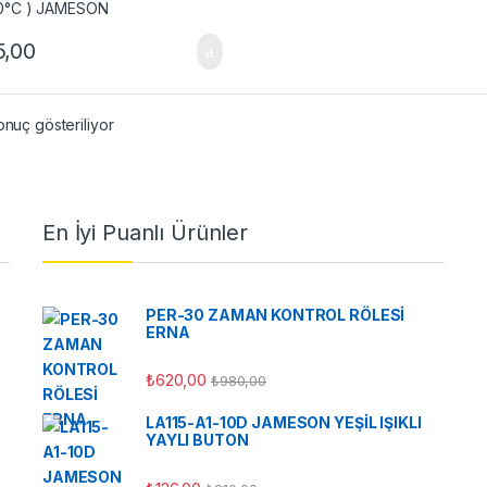
5,00
onuç gösteriliyor
En İyi Puanlı Ürünler
PER-30 ZAMAN KONTROL RÖLESİ
ERNA
₺
620,00
₺
980,00
LA115-A1-10D JAMESON YEŞİL IŞIKLI
YAYLI BUTON