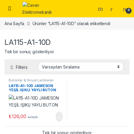
Skip to navigation
Skip to content
0
Ana Sayfa
Ürünler “LA115-A1-10D” olarak etiketlendi
LA115-A1-10D
Tek bir sonuç gösteriliyor
Filters
Butonlar & Sinyal Lambaları
LA115-A1-10D JAMESON
YEŞİL IŞIKLI YAYLI BUTON
₺
126,00
₺
210,00
Tek bir sonuç gösteriliyor