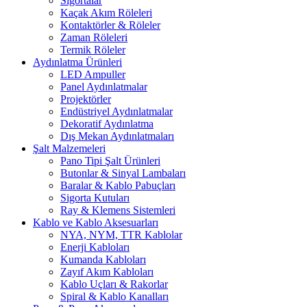
Sigortalar
Kaçak Akım Röleleri
Kontaktörler & Röleler
Zaman Röleleri
Termik Röleler
Aydınlatma Ürünleri
LED Ampuller
Panel Aydınlatmalar
Projektörler
Endüstriyel Aydınlatmalar
Dekoratif Aydınlatma
Dış Mekan Aydınlatmaları
Şalt Malzemeleri
Pano Tipi Şalt Ürünleri
Butonlar & Sinyal Lambaları
Baralar & Kablo Pabuçları
Sigorta Kutuları
Ray & Klemens Sistemleri
Kablo ve Kablo Aksesuarları
NYA, NYM, TTR Kablolar
Enerji Kabloları
Kumanda Kabloları
Zayıf Akım Kabloları
Kablo Uçları & Rakorlar
Spiral & Kablo Kanalları