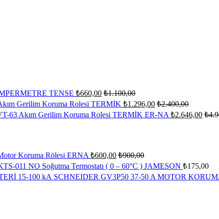
5 AMPERMETRE TENSE
₺
660,00
₺
1.100,00
kım Gerilim Koruma Rolesi TERMİK
₺
1.296,00
₺
2.400,00
T-63 Akım Gerilim Koruma Rolesi TERMİK ER-NA
₺
2.646,00
₺
4.9
otor Koruma Rölesi ERNA
₺
600,00
₺
900,00
KTS-011 NO Soğutma Termostatı ( 0 – 60°C ) JAMESON
₺
175,00
SCHNEIDER GV3P50 37-50 A MOTOR KORUMA 