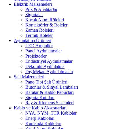
Elektrik Malzemeleri
Priz & Anahtarlar
Sigortalar
Kaçak Akım Röleleri
Kontaktörler & Röleler
Zaman Röleleri
Termik Röleler
Aydınlatma Ürünleri
LED Ampuller
Panel Aydınlatmalar
Projektörler
Endüstriyel Aydınlatmalar
Dekoratif Aydınlatma
Dış Mekan Aydınlatmaları
Şalt Malzemeleri
Pano Tipi Şalt Ürünleri
Butonlar & Sinyal Lambaları
Baralar & Kablo Pabuçları
Sigorta Kutuları
Ray & Klemens Sistemleri
Kablo ve Kablo Aksesuarları
NYA, NYM, TTR Kablolar
Enerji Kabloları
Kumanda Kabloları
Zayıf Akım Kabloları