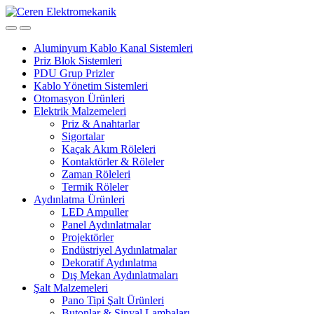
Skip
Skip
to
to
navigation
content
Aluminyum Kablo Kanal Sistemleri
Priz Blok Sistemleri
PDU Grup Prizler
Kablo Yönetim Sistemleri
Otomasyon Ürünleri
Elektrik Malzemeleri
Priz & Anahtarlar
Sigortalar
Kaçak Akım Röleleri
Kontaktörler & Röleler
Zaman Röleleri
Termik Röleler
Aydınlatma Ürünleri
LED Ampuller
Panel Aydınlatmalar
Projektörler
Endüstriyel Aydınlatmalar
Dekoratif Aydınlatma
Dış Mekan Aydınlatmaları
Şalt Malzemeleri
Pano Tipi Şalt Ürünleri
Butonlar & Sinyal Lambaları