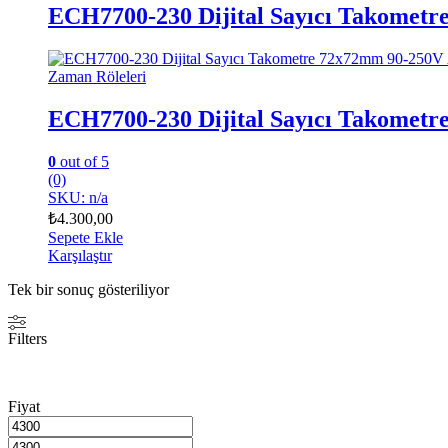
ECH7700-230 Dijital Sayıcı Takomet
Zaman Röleleri
ECH7700-230 Dijital Sayıcı Takomet
0
out of 5
(0)
SKU: n/a
₺
4.300,00
Sepete Ekle
Karşılaştır
Tek bir sonuç gösteriliyor
Filters
Fiyat