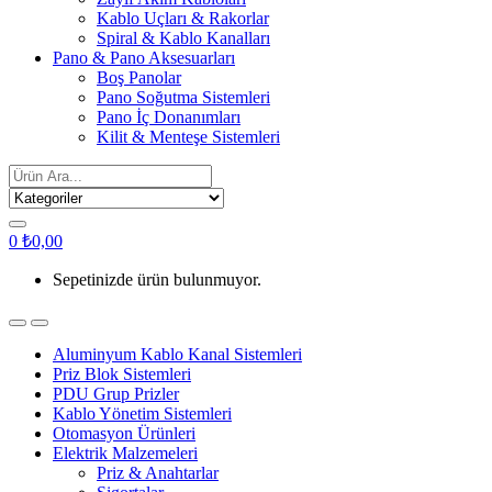
Kablo Uçları & Rakorlar
Spiral & Kablo Kanalları
Pano & Pano Aksesuarları
Boş Panolar
Pano Soğutma Sistemleri
Pano İç Donanımları
Kilit & Menteşe Sistemleri
Search
for:
0
₺
0,00
Sepetinizde ürün bulunmuyor.
Aluminyum Kablo Kanal Sistemleri
Priz Blok Sistemleri
PDU Grup Prizler
Kablo Yönetim Sistemleri
Otomasyon Ürünleri
Elektrik Malzemeleri
Priz & Anahtarlar