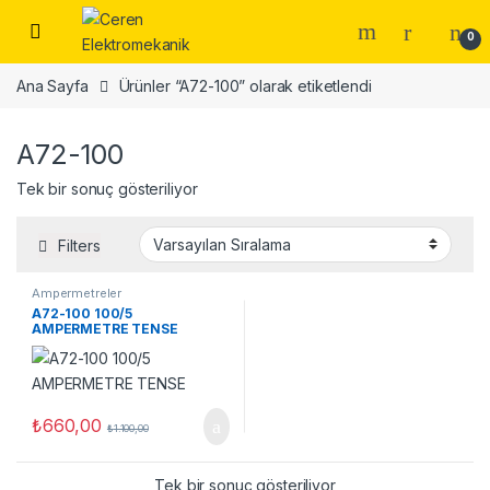
Skip to navigation
Skip to content
0
Ana Sayfa
Ürünler “A72-100” olarak etiketlendi
A72-100
Tek bir sonuç gösteriliyor
Filters
Ampermetreler
A72-100 100/5
AMPERMETRE TENSE
₺
660,00
₺
1.100,00
Tek bir sonuç gösteriliyor