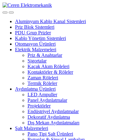
Skip
Skip
to
to
navigation
content
Aluminyum Kablo Kanal Sistemleri
Priz Blok Sistemleri
PDU Grup Prizler
Kablo Yönetim Sistemleri
Otomasyon Ürünleri
Elektrik Malzemeleri
Priz & Anahtarlar
Sigortalar
Kaçak Akım Röleleri
Kontaktörler & Röleler
Zaman Röleleri
Termik Röleler
Aydınlatma Ürünleri
LED Ampuller
Panel Aydınlatmalar
Projektörler
Endüstriyel Aydınlatmalar
Dekoratif Aydınlatma
Dış Mekan Aydınlatmaları
Şalt Malzemeleri
Pano Tipi Şalt Ürünleri
Butonlar & Sinyal Lambaları