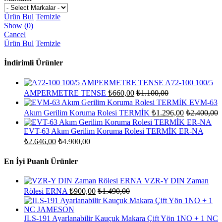
Ürün Bul
Temizle
Show
(
0
)
Cancel
Ürün Bul
Temizle
İndirimli Ürünler
A72-100 100/5
AMPERMETRE TENSE
₺
660,00
₺
1.100,00
EVM-63
Akım Gerilim Koruma Rolesi TERMİK
₺
1.296,00
₺
2.400,00
EVT-63 Akım Gerilim Koruma Rolesi TERMİK ER-NA
₺
2.646,00
₺
4.900,00
En İyi Puanlı Ürünler
VZR-Y DIN Zaman
Rölesi ERNA
₺
900,00
₺
1.490,00
JLS-191 Ayarlanabilir Kauçuk Makara Çift Yön 1NO + 1 NC