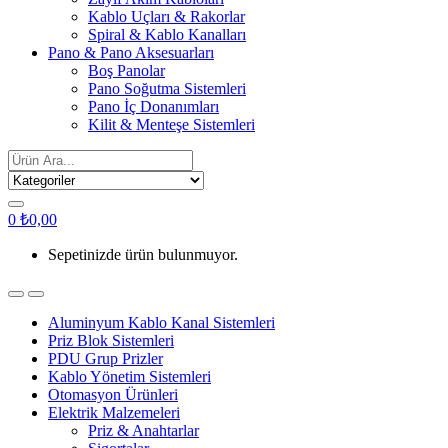
Kablo Uçları & Rakorlar
Spiral & Kablo Kanalları
Pano & Pano Aksesuarları
Boş Panolar
Pano Soğutma Sistemleri
Pano İç Donanımları
Kilit & Menteşe Sistemleri
Search
for:
0
₺
0,00
Sepetinizde ürün bulunmuyor.
Aluminyum Kablo Kanal Sistemleri
Priz Blok Sistemleri
PDU Grup Prizler
Kablo Yönetim Sistemleri
Otomasyon Ürünleri
Elektrik Malzemeleri
Priz & Anahtarlar