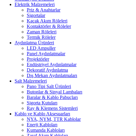
Elektrik Malzemeleri
Priz & Anahtarlar
Sigortalar
Kaçak Akım Röleleri
Kontaktörler & Röleler
Zaman Röleleri
Termik Röleler
Aydınlatma Ürünleri
LED Ampuller
Panel Aydınlatmalar
Projektörler
Endüstriyel Aydınlatmalar
Dekoratif Aydınlatma
Dış Mekan Aydınlatmaları
Şalt Malzemeleri
Pano Tipi Şalt Ürünleri
Butonlar & Sinyal Lambaları
Baralar & Kablo Pabuçları
Sigorta Kutuları
Ray & Klemens Sistemleri
Kablo ve Kablo Aksesuarları
NYA, NYM, TTR Kablolar
Enerji Kabloları
Kumanda Kabloları
Zayıf Akım Kabloları