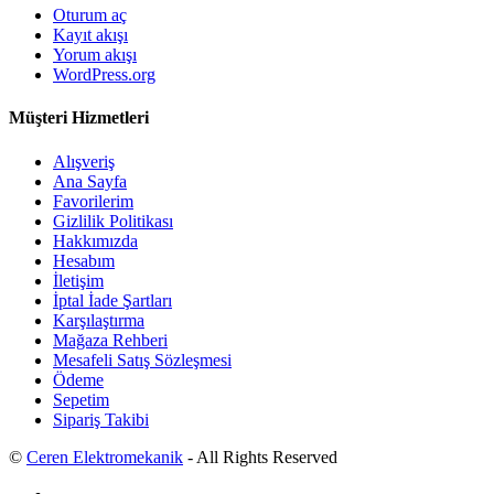
Oturum aç
Kayıt akışı
Yorum akışı
WordPress.org
Müşteri Hizmetleri
Alışveriş
Ana Sayfa
Favorilerim
Gizlilik Politikası
Hakkımızda
Hesabım
İletişim
İptal İade Şartları
Karşılaştırma
Mağaza Rehberi
Mesafeli Satış Sözleşmesi
Ödeme
Sepetim
Sipariş Takibi
©
Ceren Elektromekanik
- All Rights Reserved