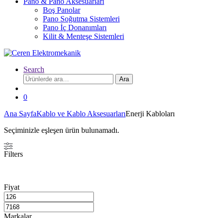
Pano & Pano Aksesuarları
Boş Panolar
Pano Soğutma Sistemleri
Pano İç Donanımları
Kilit & Menteşe Sistemleri
Search
Ara:
Ara
0
Ana Sayfa
Kablo ve Kablo Aksesuarları
Enerji Kabloları
Seçiminizle eşleşen ürün bulunamadı.
Filters
Fiyat
Markalar