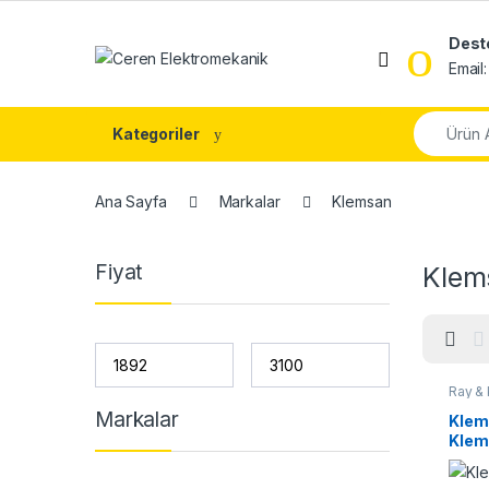
Skip to navigation
Skip to content
Dest
Email
Search fo
Kategoriler
Ana Sayfa
Markalar
Klemsan
Fiyat
Klem
Ray & 
Markalar
Klems
Klem