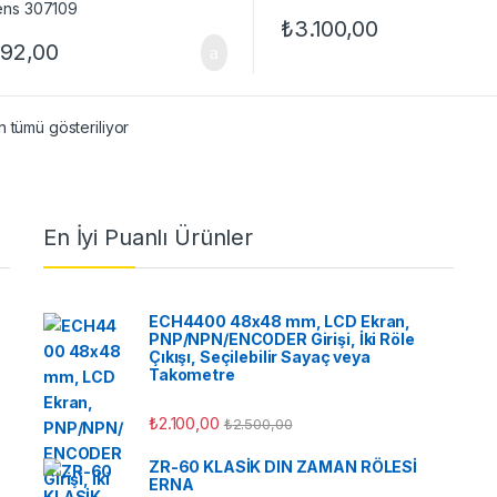
₺
3.100,00
892,00
 tümü gösteriliyor
En İyi Puanlı Ürünler
ECH4400 48x48 mm, LCD Ekran,
PNP/NPN/ENCODER Girişi, İki Röle
Çıkışı, Seçilebilir Sayaç veya
Takometre
₺
2.100,00
₺
2.500,00
ZR-60 KLASİK DIN ZAMAN RÖLESİ
ERNA