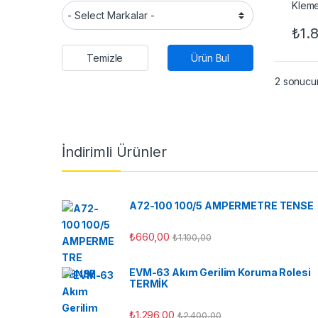
₺
1.
Temizle
Ürün Bul
2 sonucun
İndirimli Ürünler
A72-100 100/5 AMPERMETRE TENSE
₺
660,00
₺
1.100,00
EVM-63 Akım Gerilim Koruma Rolesi
TERMİK
₺
1.296,00
₺
2.400,00