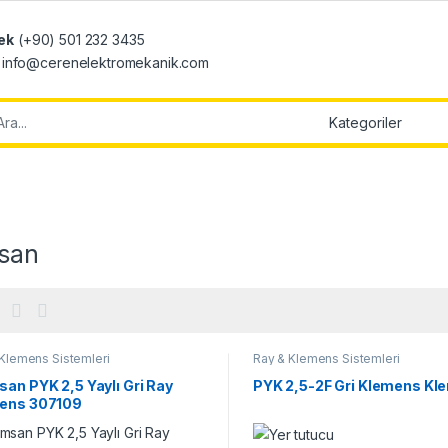
ek
(+90) 501 232 3435
: info@cerenelektromekanik.com
r:
san
Klemens Sistemleri
Ray & Klemens Sistemleri
an PYK 2,5 Yaylı Gri Ray
PYK 2,5-2F Gri Klemens Kl
ens 307109