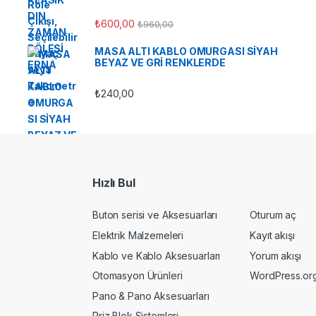
₺
600,00
₺
960,00
MASA ALTI KABLO OMURGASI SİYAH
BEYAZ VE GRİ RENKLERDE
₺
240,00
Hızlı Bul
Buton serisi ve Aksesuarları
Oturum aç
Elektrik Malzemeleri
Kayıt akışı
Kablo ve Kablo Aksesuarları
Yorum akışı
Otomasyon Ürünleri
WordPress.or
Pano & Pano Aksesuarları
Priz Blok Sistemleri