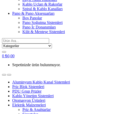
Kablo Uçları & Rakorlar
Spiral & Kablo Kanalları
Pano & Pano Aksesuarları
Boş Panolar
Pano Soğutma Sistemleri
Pano İç Donanımları
Kilit & Menteşe Sistemleri
Search
for:
0
₺
0,00
Sepetinizde ürün bulunmuyor.
Aluminyum Kablo Kanal Sistemleri
Priz Blok Sistemleri
PDU Grup Prizler
Kablo Yönetim Sistemleri
Otomasyon Ürünleri
Elektrik Malzemeleri
Priz & Anahtarlar