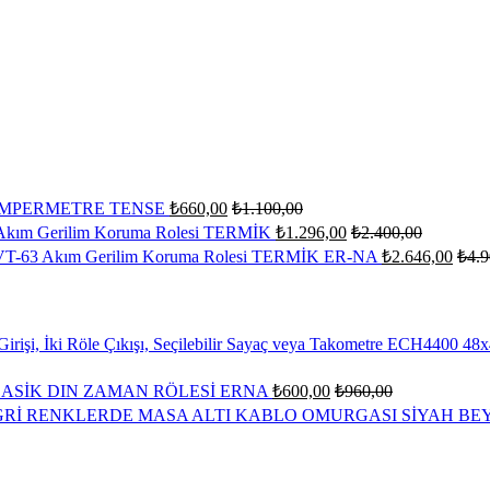
5 AMPERMETRE TENSE
₺
660,00
₺
1.100,00
kım Gerilim Koruma Rolesi TERMİK
₺
1.296,00
₺
2.400,00
T-63 Akım Gerilim Koruma Rolesi TERMİK ER-NA
₺
2.646,00
₺
4.9
ECH4400 48x4
LASİK DIN ZAMAN RÖLESİ ERNA
₺
600,00
₺
960,00
MASA ALTI KABLO OMURGASI SİYAH BE