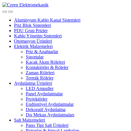
Skip
Skip
to
to
navigation
content
Aluminyum Kablo Kanal Sistemleri
Priz Blok Sistemleri
PDU Grup Prizler
Kablo Yönetim Sistemleri
Otomasyon Ürünleri
Elektrik Malzemeleri
Priz & Anahtarlar
Sigortalar
Kaçak Akım Röleleri
Kontaktörler & Röleler
Zaman Röleleri
Termik Röleler
Aydınlatma Ürünleri
LED Ampuller
Panel Aydınlatmalar
Projektörler
Endüstriyel Aydınlatmalar
Dekoratif Aydınlatma
Dış Mekan Aydınlatmaları
Şalt Malzemeleri
Pano Tipi Şalt Ürünleri
Butonlar & Sinyal Lambaları