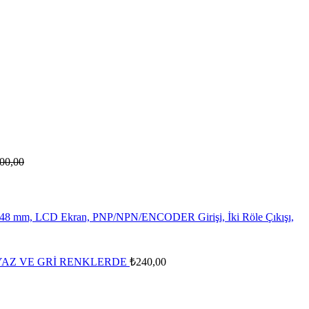
00,00
8 mm, LCD Ekran, PNP/NPN/ENCODER Girişi, İki Röle Çıkışı,
YAZ VE GRİ RENKLERDE
₺
240,00