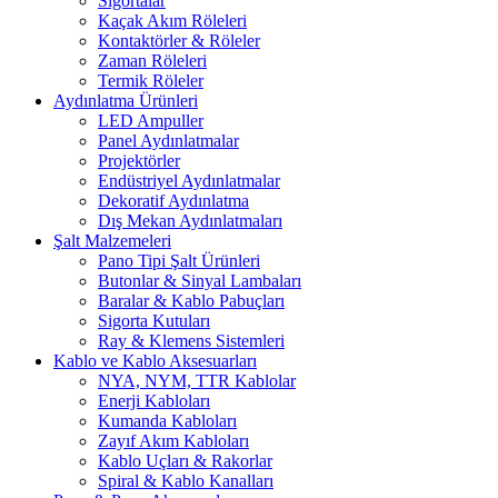
Sigortalar
Kaçak Akım Röleleri
Kontaktörler & Röleler
Zaman Röleleri
Termik Röleler
Aydınlatma Ürünleri
LED Ampuller
Panel Aydınlatmalar
Projektörler
Endüstriyel Aydınlatmalar
Dekoratif Aydınlatma
Dış Mekan Aydınlatmaları
Şalt Malzemeleri
Pano Tipi Şalt Ürünleri
Butonlar & Sinyal Lambaları
Baralar & Kablo Pabuçları
Sigorta Kutuları
Ray & Klemens Sistemleri
Kablo ve Kablo Aksesuarları
NYA, NYM, TTR Kablolar
Enerji Kabloları
Kumanda Kabloları
Zayıf Akım Kabloları
Kablo Uçları & Rakorlar
Spiral & Kablo Kanalları