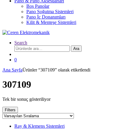
Pano & Pano Aksesuarları
Boş Panolar
Pano Soğutma Sistemleri
Pano İç Donanımları
Kilit & Menteşe Sistemleri
Search
Ara:
Ara
0
Ana Sayfa
Ürünler “307109” olarak etiketlendi
307109
Tek bir sonuç gösteriliyor
Filters
Ray & Klemens Sistemleri