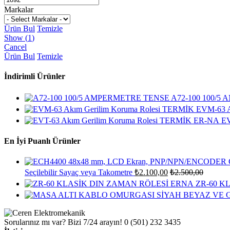
Markalar
Ürün Bul
Temizle
Show
(
1
)
Cancel
Ürün Bul
Temizle
İndirimli Ürünler
A72-100 100/
EVM-63 A
EV
En İyi Puanlı Ürünler
Seçilebilir Sayaç veya Takometre
₺
2.100,00
₺
2.500,00
ZR-60 K
Sorularınız mı var? Bizi 7/24 arayın!
0 (501) 232 3435