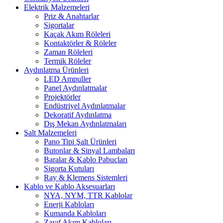
Elektrik Malzemeleri
Priz & Anahtarlar
Sigortalar
Kaçak Akım Röleleri
Kontaktörler & Röleler
Zaman Röleleri
Termik Röleler
Aydınlatma Ürünleri
LED Ampuller
Panel Aydınlatmalar
Projektörler
Endüstriyel Aydınlatmalar
Dekoratif Aydınlatma
Dış Mekan Aydınlatmaları
Şalt Malzemeleri
Pano Tipi Şalt Ürünleri
Butonlar & Sinyal Lambaları
Baralar & Kablo Pabuçları
Sigorta Kutuları
Ray & Klemens Sistemleri
Kablo ve Kablo Aksesuarları
NYA, NYM, TTR Kablolar
Enerji Kabloları
Kumanda Kabloları
Zayıf Akım Kabloları